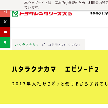
本ウェブサイトは、基本的な機能のため、利用者の設定
Skip
ています。
to
ハタラクナカ
main
content
//
ハタラクナカマ
コドモとの「ジカン」
ハタラクナカマ エピソード2
2017年入社からずっと働けるから子育て