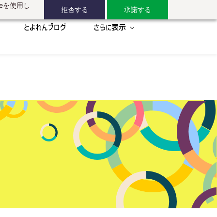
eを使用し
拒否する
承諾する
とよれんブログ
さらに表示
！